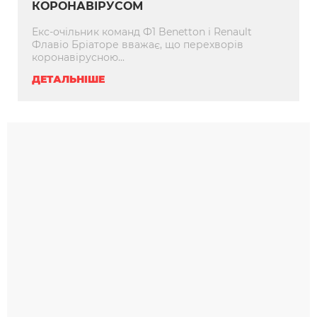
КОРОНАВІРУСОМ
Екс-очільник команд Ф1 Benetton і Renault
Флавіо Бріаторе вважає, що перехворів
коронавірусною...
ДЕТАЛЬНІШЕ