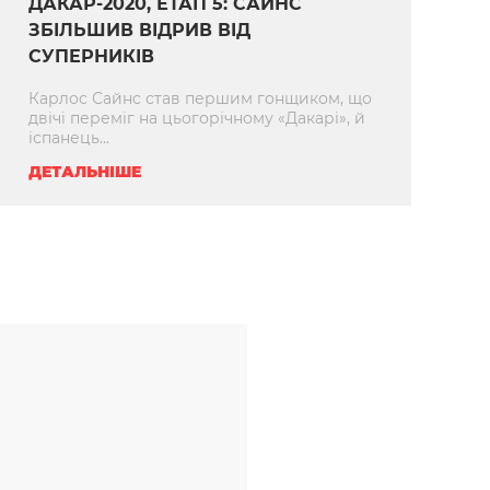
ДАКАР-2020, ЕТАП 5: САЙНС
ЗБІЛЬШИВ ВІДРИВ ВІД
СУПЕРНИКІВ
Карлос Сайнc став першим гонщиком, що
двічі переміг на цьогорічному «Дакарі», й
іспанець...
ДЕТАЛЬНІШЕ