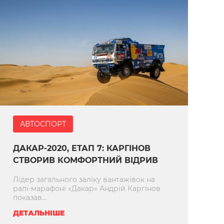
АВТОСПОРТ
ДАКАР-2020, ЕТАП 7: КАРГІНОВ
СТВОРИВ КОМФОРТНИЙ ВІДРИВ
Лідер загального заліку вантажівок на
ралі-марафоні «Дакар» Андрій Каргінов
показав...
ДЕТАЛЬНІШЕ