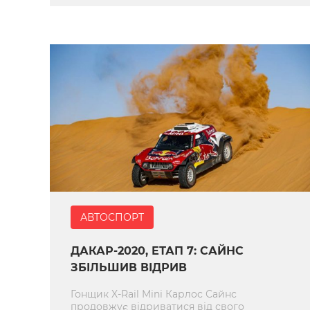
АВТОСПОРТ
ДАКАР-2020, ЕТАП 7: САЙНС
ЗБІЛЬШИВ ВІДРИВ
Гонщик X-Rail Mini Карлос Сайнс
продовжує відриватися від свого