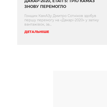
ДАКАР-2020, ЕТАП 5: ТРІО КАМАЗ
ЗНОВУ ПЕРЕМОГЛО
Гонщик КамАЗу Дмитро Сотніков здобув
першу перемогу на «Дакарі-2020» у заліку
вантажівок, за...
ДЕТАЛЬНІШЕ