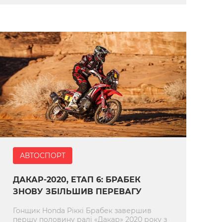
АВТОСПОРТ
ДАКАР-2020, ЕТАП 6: БРАБЕК
ЗНОВУ ЗБІЛЬШИВ ПЕРЕВАГУ
Гонщик Honda Ріккі Брабек завершив
першу половину ралі «Дакар» 2020 року з