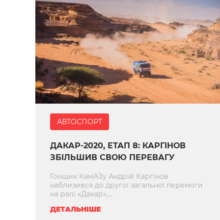
АВТОСПОРТ
ДАКАР-2020, ЕТАП 8: КАРГІНОВ
ЗБІЛЬШИВ СВОЮ ПЕРЕВАГУ
Гонщик КамАЗу Андрій Каргінов
наблизився до другої загальної перемоги
на ралі «Дакар»,...
ДЕТАЛЬНІШЕ