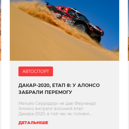
АВТОСПОРТ
ДАКАР-2020, ЕТАП 8: У АЛОНСО
ЗАБРАЛИ ПЕРЕМОГУ
Матьйо Серрадорі не дав Фернандо
Алонсо виграти восьмий етап
Дакара-2020, в той час як головні...
ДЕТАЛЬНІШЕ