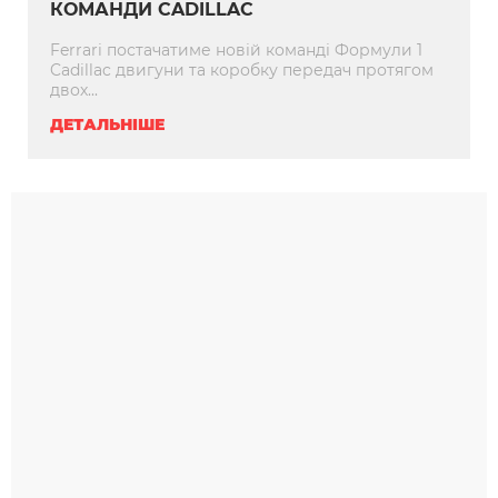
КОМАНДИ CADILLAC
Ferrari постачатиме новій команді Формули 1
Cadillac двигуни та коробку передач протягом
двох...
ДЕТАЛЬНІШЕ