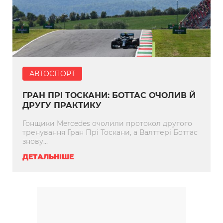
АВТОСПОРТ
ГРАН ПРІ ТОСКАНИ: БОТТАС ОЧОЛИВ Й
ДРУГУ ПРАКТИКУ
Гонщики Mercedes очолили протокол другого
тренування Гран Прі Тоскани, а Валттері Боттас
знову...
ДЕТАЛЬНІШЕ