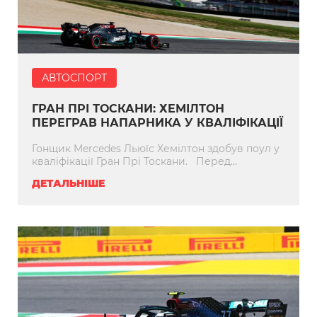
АВТОСПОРТ
ГРАН ПРІ ТОСКАНИ: ХЕМІЛТОН
ПЕРЕГРАВ НАПАРНИКА У КВАЛІФІКАЦІЇ
Гонщик Mercedes Льюїс Хемілтон здобув поул у
кваліфікації Гран Прі Тоскани. Перед...
ДЕТАЛЬНІШЕ