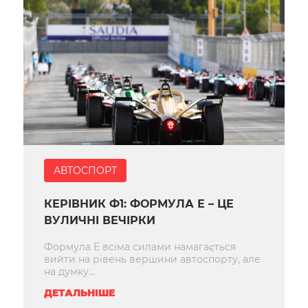
АВТОСПОРТ
КЕРІВНИК Ф1: ФОРМУЛА Е – ЦЕ
ВУЛИЧНІ ВЕЧІРКИ
Формула Е всіма силами намагається
вийти на рівень вершини автоспорту, але
на думку...
ДЕТАЛЬНІШЕ