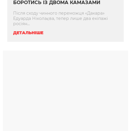
БОРОТИСЬ ІЗ ДВОМА КАМАЗАМИ
Після сходу чинного переможця «Дакара»
Едуарда Ніколаєва, тепер лише два екіпажі
росіян...
ДЕТАЛЬНІШЕ