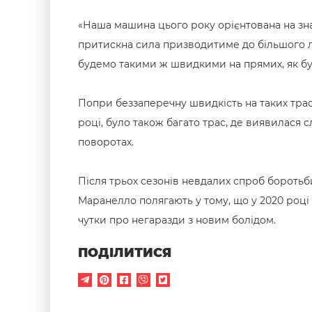
«Наша машина цього року орієнтована на зн
притискна сила призводитиме до більшого л
будемо такими ж швидкими на прямих, як були
Попри беззаперечну швидкість на таких трасах
році, було також багато трас, де виявилася 
поворотах.
Після трьох сезонів невдалих спроб боротьби
Маранелло полягають у тому, що у 2020 році 
чутки про негаразди з новим болідом.
ПОДІЛИТИСЯ