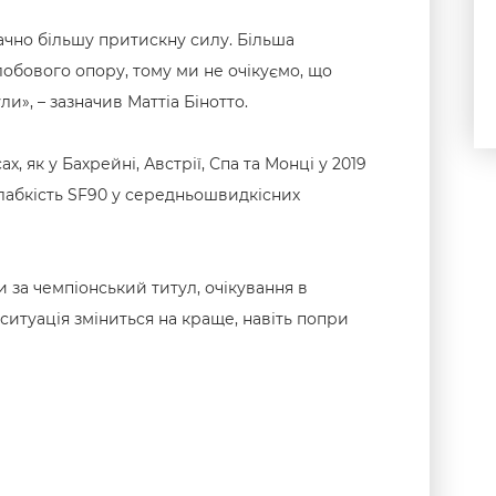
ачно більшу притискну силу. Більша
обового опору, тому ми не очікуємо, що
», – зазначив Маттіа Бінотто.
, як у Бахрейні, Австрії, Спа та Монці у 2019
слабкість SF90 у середньошвидкісних
 за чемпіонський титул, очікування в
ситуація зміниться на краще, навіть попри