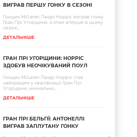
ВИГРАВ ПЕРШУ ГОНКУ В СЕЗОНІ
Гонщик McLaren Ландо Норріс виграв гонку
Гран Прі Угорщини, а отже вперше в цьому
сезоні...
ДЕТАЛЬНІШЕ
ГРАН ПРІ УГОРЩИНИ: НОРРІС
ЗДОБУВ НЕОЧІКУВАНИЙ ПОУЛ
Гонщик McLaren Ландо Норріс став
найкращим у кваліфікації Гран Прі
Угорщини, мінімально...
ДЕТАЛЬНІШЕ
ГРАН ПРІ БЕЛЬГІЇ: АНТОНЕЛЛІ
ВИГРАВ ЗАПЛУТАНУ ГОНКУ