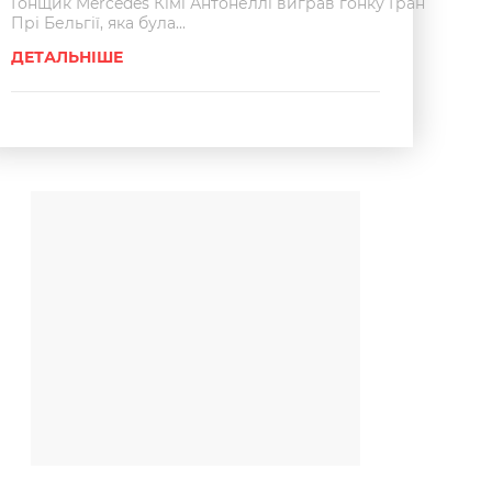
Гонщик Mercedes Кімі Антонеллі виграв гонку Гран
Прі Бельгії, яка була...
ДЕТАЛЬНІШЕ