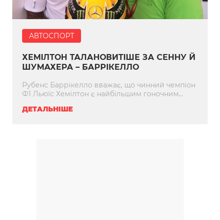
АВТОСПОРТ
ХЕМІЛТОН ТАЛАНОВИТІШЕ ЗА СЕННУ Й
ШУМАХЕРА – БАРРІКЕЛЛО
Рубенс Баррікелло вважає, що чинний чемпіон
Ф1 Льюїс Хемілтон є найбільшим гоночним...
ДЕТАЛЬНІШЕ