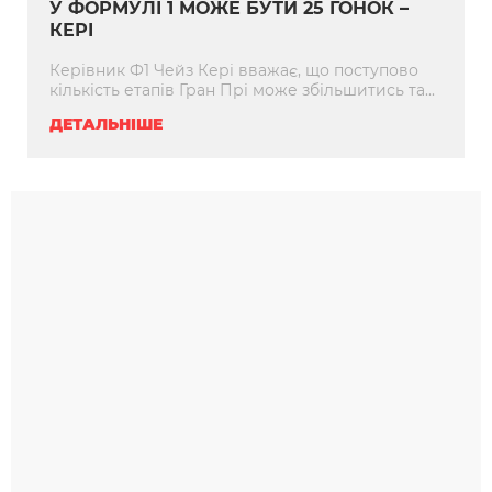
У ФОРМУЛІ 1 МОЖЕ БУТИ 25 ГОНОК –
КЕРІ
Керівник Ф1 Чейз Кері вважає, що поступово
кількість етапів Гран Прі може збільшитись та...
ДЕТАЛЬНІШЕ