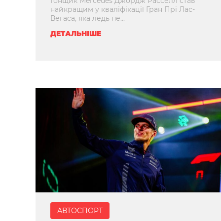
Гонщик Mercedes Джордж Расселл став
найкращим у кваліфікації Гран Прі Лас-
Вегаса, яка ледь не...
ДЕТАЛЬНІШЕ
АВТОСПОРТ