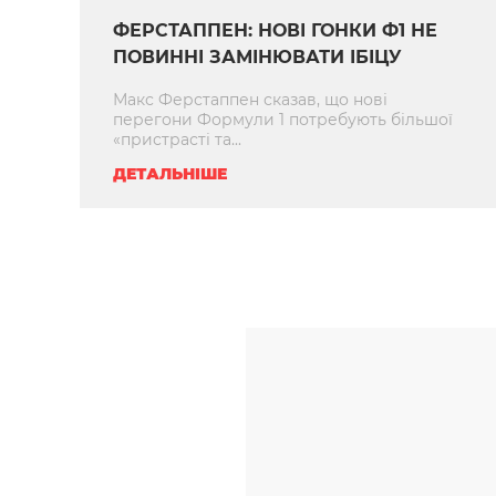
ФЕРСТАППЕН: НОВІ ГОНКИ Ф1 НЕ
ПОВИННІ ЗАМІНЮВАТИ ІБІЦУ
Макс Ферстаппен сказав, що нові
перегони Формули 1 потребують більшої
«пристрасті та...
ДЕТАЛЬНІШЕ