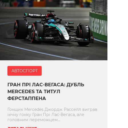
АВТОСПОРТ
ГРАН ПРІ ЛАС-ВЕГАСА: ДУБЛЬ
MERCEDES ТА ТИТУЛ
ФЕРСТАППЕНА
Гонщик Mercedes Джордж Расселл виграв
нічну гонку Гран Прі Лас-Вегаса, але
головним переможцем...