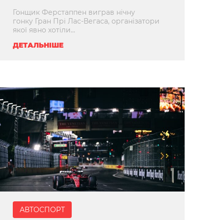
Гонщик Ферстаппен виграв нічну
гонку Гран Прі Лас-Вегаса, організатори
якої явно хотіли...
ДЕТАЛЬНІШЕ
АВТОСПОРТ