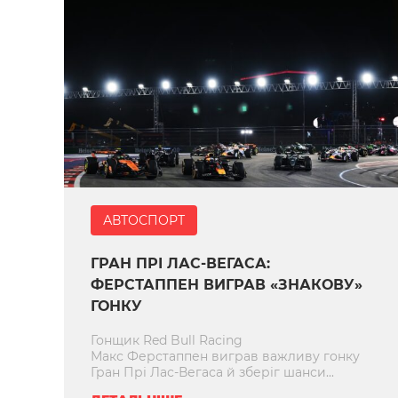
АВТОСПОРТ
ГРАН ПРІ ЛАС-ВЕГАСА:
ФЕРСТАППЕН ВИГРАВ «ЗНАКОВУ»
ГОНКУ
Гонщик Red Bull Racing
Макс Ферстаппен виграв важливу гонку
Гран Прі Лас-Вегаса й зберіг шанси...