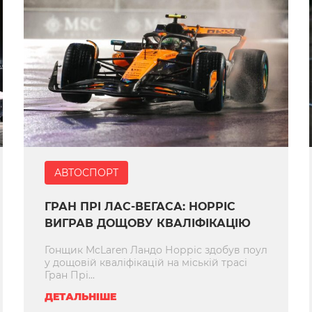
АВТОСПОРТ
ГРАН ПРІ ЛАС-ВЕГАСА: НОРРІС
ВИГРАВ ДОЩОВУ КВАЛІФІКАЦІЮ
Гонщик McLaren Ландо Норріс здобув поул
у дощовій кваліфікацій на міській трасі
Гран Прі...
ДЕТАЛЬНІШЕ