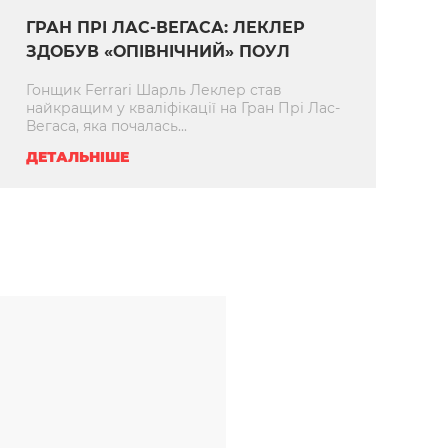
ГРАН ПРІ ЛАС-ВЕГАСА: ЛЕКЛЕР
ЗДОБУВ «ОПІВНІЧНИЙ» ПОУЛ
Гонщик Ferrari Шарль Леклер став
найкращим у кваліфікації на Гран Прі Лас-
Вегаса, яка почалась...
ДЕТАЛЬНІШЕ