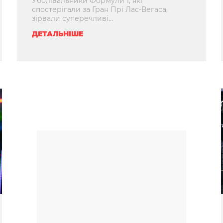
Уболівальники Формули 1, які
спостерігали за Гран Прі Лас-Вегаса,
зірвали суперечливі...
ДЕТАЛЬНІШЕ