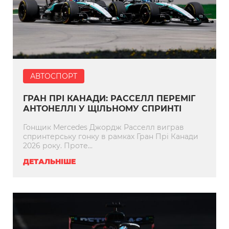
АВТОСПОРТ
ГРАН ПРІ КАНАДИ: РАССЕЛЛ ПЕРЕМІГ
АНТОНЕЛЛІ У ЩІЛЬНОМУ СПРИНТІ
Гонщик Mercedes Джордж Расселл виграв
спринтерську гонку в рамках Гран Прі Канади
2026 року. Проте...
ДЕТАЛЬНІШЕ