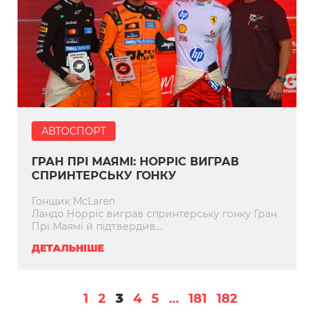
АВТОСПОРТ
ГРАН ПРІ МАЯМІ: НОРРІС ВИГРАВ
СПРИНТЕРСЬКУ ГОНКУ
Гонщик McLaren
Ландо Норріс виграв спринтерську гонку Гран
Прі Маямі й підтвердив...
ДЕТАЛЬНІШЕ
1
2
3
4
5
…
181
182