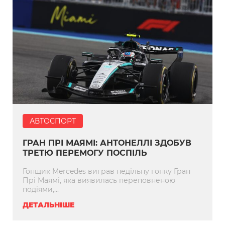
АВТОСПОРТ
ГРАН ПРІ МАЯМІ: АНТОНЕЛЛІ ЗДОБУВ
ТРЕТЮ ПЕРЕМОГУ ПОСПІЛЬ
Гонщик Mercedes виграв недільну гонку Гран
Прі Маямі, яка виявилась переповненою
подіями,...
ДЕТАЛЬНІШЕ