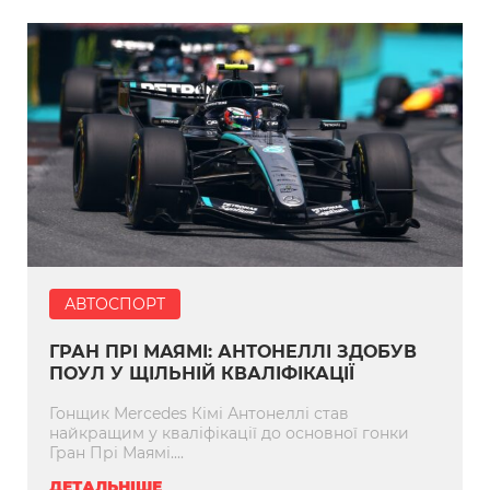
АВТОСПОРТ
ГРАН ПРІ МАЯМІ: АНТОНЕЛЛІ ЗДОБУВ
ПОУЛ У ЩІЛЬНІЙ КВАЛІФІКАЦІЇ
Гонщик Mercedes Кімі Антонеллі став
найкращим у кваліфікації до основної гонки
Гран Прі Маямі....
ДЕТАЛЬНІШЕ