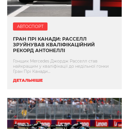
АВТОСПОРТ
ГРАН ПРІ КАНАДИ: РАССЕЛЛ
ЗРУЙНУВАВ КВАЛІФІКАЦІЙНИЙ
РЕКОРД АНТОНЕЛЛІ
Гонщик Mercedes Джордж Расселл став
найкращим у кваліфікації до недільної гонки
Гран Прі Канади...
ДЕТАЛЬНІШЕ