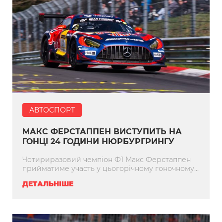
АВТОСПОРТ
МАКС ФЕРСТАППЕН ВИСТУПИТЬ НА
ГОНЦІ 24 ГОДИНИ НЮРБУРГРИНГУ
Чотириразовий чемпіон Ф1 Макс Ферстаппен
прийматиме участь у цьогорічному гоночному...
ДЕТАЛЬНІШЕ